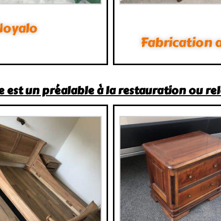
Noyalo
Fabrication 
st un préalable à la restauration ou re