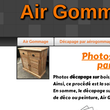
Air Gom
Air Gommage
Décapage par aérogomma
Photos
pa
Photos
décapage sur
bois
Ainsi, ce procédé est la s
En somme, le décapage su
de déco ou peinture, Air