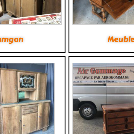
Damgan
Meuble