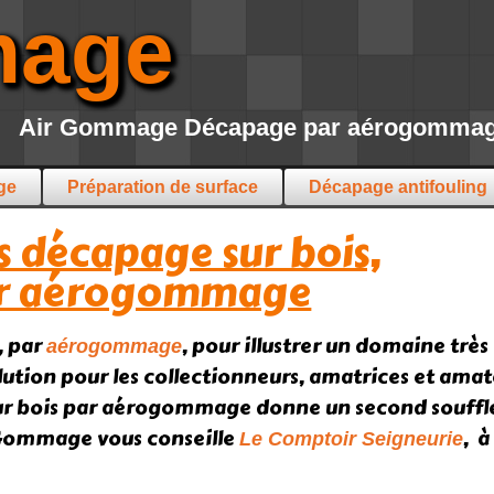
mage
Air Gommage Décapage par aérogommage 
ge
Préparation de surface
Décapage antifouling
 décapage sur bois,
r aérogommage
, par
, pour illustrer un domaine très 
aérogommage
olution pour les collectionneurs, amatrices et ama
r bois par aérogommage donne un second souffle e
 Gommage vous conseille
, à
Le Comptoir Seigneurie