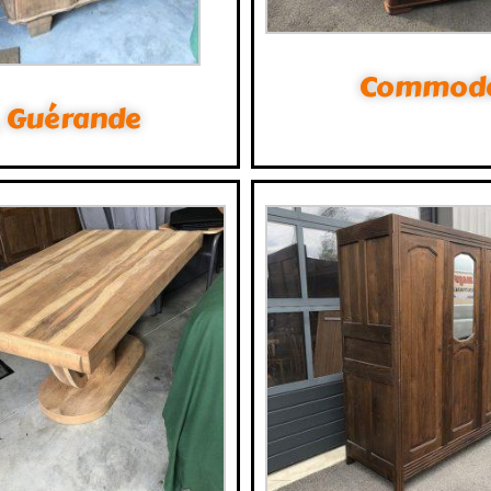
Commode m
, Guérande