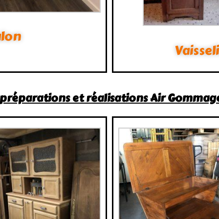
alon
Vaissel
 préparations et réalisations Air Gommag