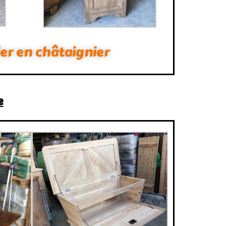
ier en châtaignier
e