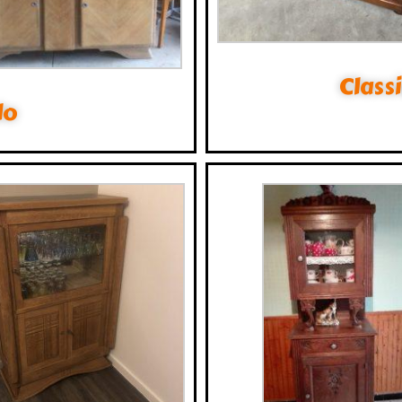
Class
do