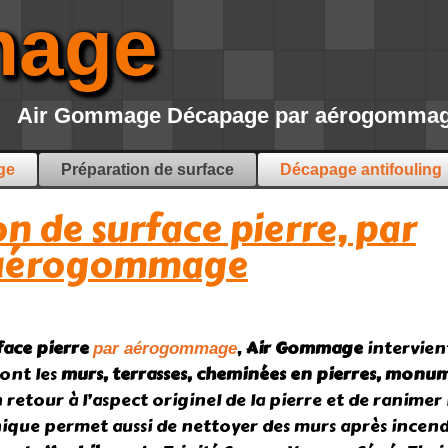
mage
Air Gommage Décapage par aérogommage 
ge
Préparation de surface
Décapage antifouling
n de surface pierre, par
aérogommage
face pierre
,
Air Gommage
intervient
par aérogommage
sont les
murs, terrasses, cheminées en pierres, monum
tour à l’aspect originel de la pierre et de ranimer 
nique permet aussi de nettoyer des murs après incendie