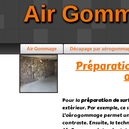
Air Gom
Air Gommage
Décapage par aérogomma
Préparatio
Pour la
préparation de sur
extérieur. Par exemple, ce 
L’aérogommage permet un re
contraste. Ensuite, la tech