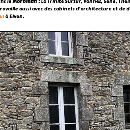
ns le
Morbihan :
La Trinité Surzur, Vannes, Séné, Thei
 travaille aussi avec des cabinets d’architecture et d
à Elven.
on