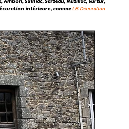
x, Ambon, Sulniac, Sarzeau, Muzillac, Surzur,
e décoration intérieure, comme
LB Décoration